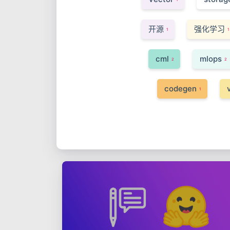
开源
强化学习
1
1
cml
mlops
2
2
codegen
1