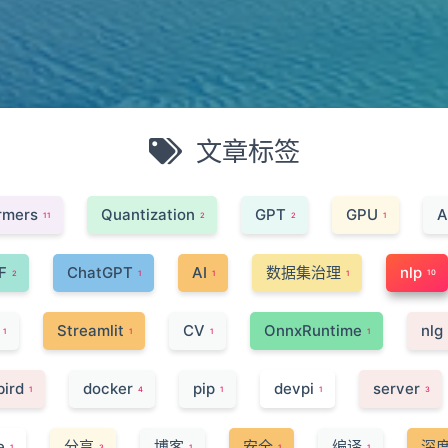
文章标签
rmers
Quantization
GPT
GPU
A
11
2
2
1
F
ChatGPT
AI
数据集治理
nlp
10
2
1
1
1
Streamlit
CV
OnnxRuntime
nlg
1
1
1
1
bird
docker
pip
devpi
server
1
4
1
1
3
e
分享
博客
安全
编译
深
1
3
1
1
1