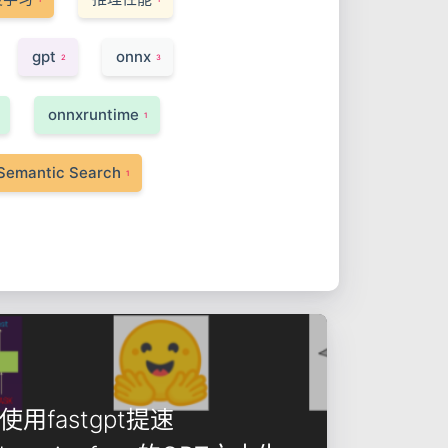
gpt
onnx
2
3
onnxruntime
1
Semantic Search
1
使用fastgpt提速