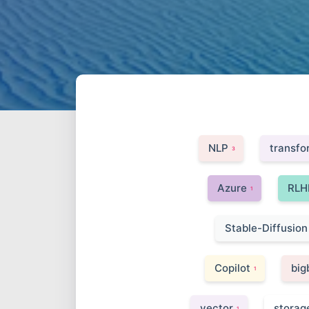
NLP
transfo
3
Azure
RLH
1
Stable-Diffusion
Copilot
big
1
vector
storag
1