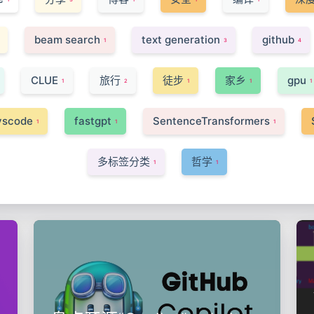
beam search
text generation
github
1
3
4
CLUE
旅行
徒步
家乡
gpu
1
2
1
1
1
vscode
fastgpt
SentenceTransformers
1
1
1
多标签分类
哲学
1
1