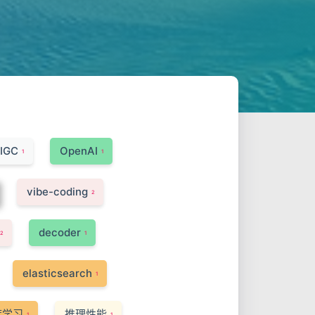
IGC
OpenAI
1
1
vibe-coding
2
decoder
2
1
elasticsearch
1
度学习
推理性能
1
1