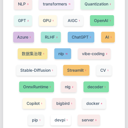
NLP
transformers
Quantization
3
11
2
GPT
GPU
AIGC
OpenAI
2
1
1
1
Azure
RLHF
ChatGPT
AI
1
2
1
1
数据集治理
nlp
vibe-coding
1
10
2
Stable-Diffusion
Streamlit
CV
1
1
1
OnnxRuntime
nlg
decoder
1
2
1
Copilot
bigbird
docker
1
1
4
pip
devpi
server
1
1
3