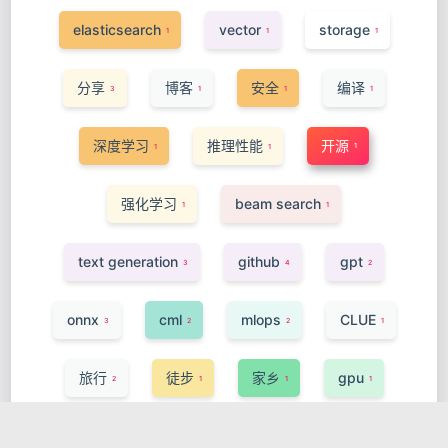
elasticsearch
vector
storage
1
1
1
分享
博客
安全
编译
3
1
1
1
深度学习
推理性能
开源
1
1
1
强化学习
beam search
1
1
text generation
github
gpt
3
4
2
onnx
cml
mlops
CLUE
3
2
2
1
旅行
徒步
家乡
gpu
2
1
1
1
onnxruntime
codegen
vscode
1
1
1