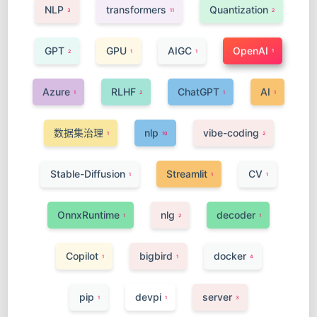
NLP
transformers
Quantization
3
11
2
GPT
GPU
AIGC
OpenAI
1
2
1
1
Azure
RLHF
ChatGPT
AI
1
2
1
1
数据集治理
nlp
vibe-coding
1
10
2
Stable-Diffusion
Streamlit
CV
1
1
1
OnnxRuntime
nlg
decoder
1
2
1
Copilot
bigbird
docker
1
1
4
pip
devpi
server
1
1
3