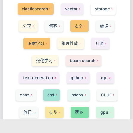
elasticsearch
vector
storage
1
1
1
分享
博客
安全
编译
3
1
1
1
深度学习
推理性能
开源
1
1
1
强化学习
beam search
1
1
text generation
github
gpt
3
4
2
onnx
cml
mlops
CLUE
3
2
2
1
旅行
徒步
家乡
gpu
2
1
1
1
onnxruntime
codegen
vscode
1
1
1