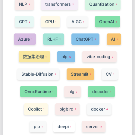
NLP
transformers
Quantization
3
11
2
GPT
GPU
AIGC
OpenAI
2
1
1
1
Azure
RLHF
ChatGPT
AI
1
2
1
1
数据集治理
nlp
vibe-coding
1
10
2
Stable-Diffusion
Streamlit
CV
1
1
1
OnnxRuntime
nlg
decoder
1
2
1
Copilot
bigbird
docker
1
1
4
pip
devpi
server
1
1
3