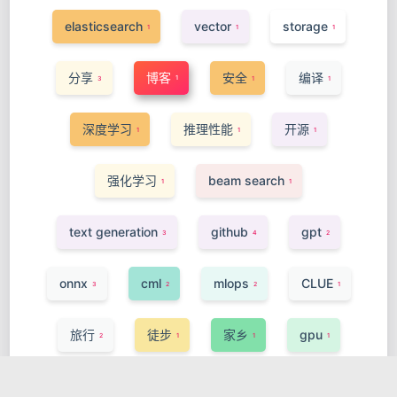
elasticsearch
vector
storage
1
1
1
分享
博客
安全
编译
1
3
1
1
深度学习
推理性能
开源
1
1
1
强化学习
beam search
1
1
text generation
github
gpt
3
4
2
onnx
cml
mlops
CLUE
3
2
2
1
旅行
徒步
家乡
gpu
2
1
1
1
onnxruntime
codegen
vscode
1
1
1