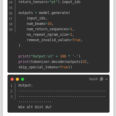
return_tensors
=
"pt"
)
.
input_ids

outputs 
=
 model
.
generate
(
    input_ids
,
    num_beams
=
10
,
    num_return_sequences
=
1
,
    no_repeat_ngram_size
=
1
,
    remove_invalid_values
=
True
,
)
print
(
"Output:\n"
+
100
*
'-'
)
print
(
tokenizer
.
decode
(
outputs
[
0
]
,
skip_special_tokens
=
True
)
)
bash
Output:

------------------------------------------
------------------------------------------
----------------

Wie alt bist du?