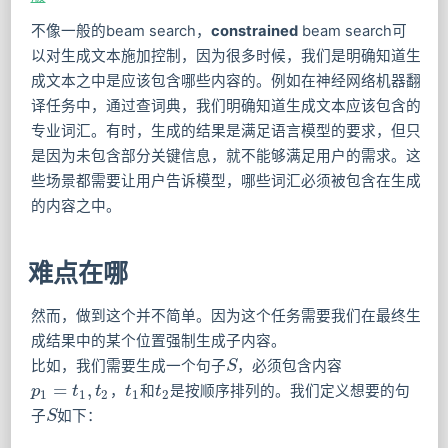
不像一般的beam search，
constrained
beam search可
以对生成文本施加控制，因为很多时候，我们是明确知道生
成文本之中是应该包含哪些内容的。例如在神经网络机器翻
译任务中，通过查词典，我们明确知道生成文本应该包含的
专业词汇。有时，生成的结果是满足语言模型的要求，但只
是因为未包含部分关键信息，就不能够满足用户的需求。这
些场景都需要让用户告诉模型，哪些词汇必须被包含在生成
的内容之中。
难点在哪
然而，做到这个并不简单。因为这个任务需要我们在最终生
成结果中的某个位置强制生成子内容。
比如，我们需要生成一个句子
，必须包含内容
S
S
=
,
，
和
是按顺序排列的。我们定义想要的句
p
p
1
=
t
1
,
t
t
2
t
t
t
1
t
t
2
1
1
2
1
2
子
如下：
S
S