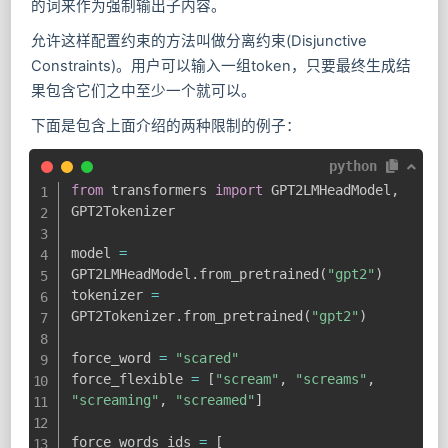
的词来作为强制输出子内容。
允许这样配置约束的方法叫做分离约束(Disjunctive
Constraints)。用户可以输入一组token，只要最终生成结
果包含它们之中至少一个就可以。
下面是包含上面介绍的两种限制的例子：
python
from
 transformers 
import
 GPT2LMHeadModel
,
GPT2Tokenizer

model 
=
GPT2LMHeadModel
.
from_pretrained
(
"gpt2"
)
tokenizer 
=
GPT2Tokenizer
.
from_pretrained
(
"gpt2"
)
force_word 
=
"scared"
force_flexible 
=
[
"scream"
,
"screams"
,
"screaming"
,
"screamed"
]
force_words_ids 
=
[