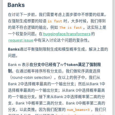
Banks
在讨论下一步前，我们需要考虑上面步骤中不想要的结果。
在强制生成想要的短语
时，大多时候，我们得到
is fast
的是不符合逻辑的输出，例如
。这实际上是
The is fast
一个较复杂问题。在
huggingface/transformers
的
request issue
中有深入讨论这个问题的复杂性。
Banks
通过平衡强制限制生成和模型概率生成，解决上面的
问题。
Bank
表示
在分支中已经有了
个token满足了强制限
n
n
n
n
制
。在通过概率排序所有分支后，我们做轮序调度选择
（round-robin selection）。在以上的例子中，我们从
Bank 2中选择概率最高的一个输出分支；然后从Bank 1中
选择概率最高的一个输出分支；从Bank 0中选择概率最高
的一个输出分支。接下来从Bank 2中选择概率第二高的分
支、Bank 1中概率第二高的分支、Bank 0中概率第二高的
分支，以此类推。因为我们配置的
，我们只
num_beams=3