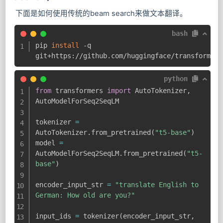
下面是如何使用传统的beam search来做文本翻译。
bash
pip 
install
 -q 
git+https://github.com/huggingface/transformers
python
from
 transformers 
import
 AutoTokenizer
,
AutoModelForSeq2SeqLM

tokenizer 
=
AutoTokenizer
.
from_pretrained
(
"t5-base"
)
model 
=
AutoModelForSeq2SeqLM
.
from_pretrained
(
"t5-
base"
)
encoder_input_str 
=
"translate English to 
German: How old are you?"
input_ids 
=
 tokenizer
(
encoder_input_str
,