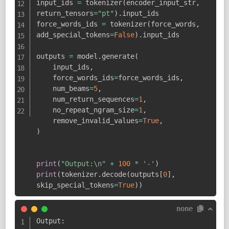
input_ids 
=
 tokenizer
(
encoder_input_str
,
return_tensors
=
"pt"
)
.
input_ids

force_words_ids 
=
 tokenizer
(
force_words
,
add_special_tokens
=
False
)
.
input_ids

outputs 
=
 model
.
generate
(
    input_ids
,
    force_words_ids
=
force_words_ids
,
    num_beams
=
5
,
    num_return_sequences
=
1
,
    no_repeat_ngram_size
=
1
,
    remove_invalid_values
=
True
,
)
print
(
"Output:\n"
+
100
*
'-'
)
print
(
tokenizer
.
decode
(
outputs
[
0
]
,
skip_special_tokens
=
True
)
)
none
Output:
