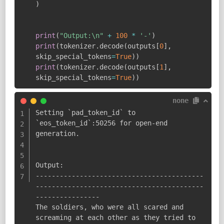
)
print
(
"Output:\n"
+
100
*
'-'
)
print
(
tokenizer
.
decode
(
outputs
[
0
]
,
skip_special_tokens
=
True
)
)
print
(
tokenizer
.
decode
(
outputs
[
1
]
,
skip_special_tokens
=
True
)
)
none
Setting `pad_token_id` to 
`eos_token_id`:50256 for open-end 
generation.

Output:

------------------------------------------
------------------------------------------
----------------

The soldiers, who were all scared and 
screaming at each other as they tried to 