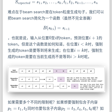
=
,
,
…
,
,
,
,
,
…
,
S
S
e
x
p
e
c
s
t
e
d
=
s
s
1
,
s
2
,
…
s
,
s
k
,
t
t
1
,
t
2
t
,
s
k
s
+
1
,
…
,
s
n
s
1
2
1
2
+
1
e
x
p
e
c
t
e
d
k
k
n
难点在于beam search是在token粒度生成句子，我们可以
把beam search简化为一个函数（虽然不完全准确）
(
)
=
B
B
s
(
s
0
:
i
)
=
s
i
s
+
1
0
:
+
1
i
i
0
+
1
，也就是说，输入从位置
至
的token，预测位置
的
0
i
i
i
i
+
1
<
token。但是这个函数是如何知道，在位置
时，强制
i
i
<
k
k
=
生成的token是要等到将来生成；在位置
时，强制生
i
i
=
k
k
>
成的token是要在当前生成而不是等到
时呢。
i
i
>
k
k
如果需要多个不同的限制呢？如果想要强制包含子内容
=
,
=
,
,
,
同时也要包含子内容
呢？如
p
p
1
=
t
1
,
t
t
2
t
p
p
2
=
t
3
t
,
t
4
,
t
t
5
,
t
6
t
t
1
1
2
2
3
4
5
6