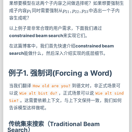
果想要模型在这两个子内容之间做选择呢？如果想要强制生
,
,
成子内容
同时需要强制从
中选出一个子内
p
p
1
p
p
21
,
p
p
22
,
p
p
23
1
21
22
23
容生成呢？
以上例子是非常合理的用户需求，下面我们通过
constrained beam search
来实现它们。
在这篇博客中，我们首先快速介绍
constrained beam
search
能做什么，然后深入介绍实现的底层细节。
例子1. 强制词(Forcing a Word)
当我们翻译
到德文时，非正式场景可
How old are you?
以说
，正式场景可以说
Wie alt bist du?
Wie alt sind
。这需要依赖上下文，与上下文保持一致，我们如何
Sie?
告诉模型这样做呢。
传统集束搜索（Traditional Beam
Search）