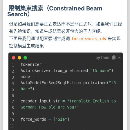
限制集束搜索（Constrained Beam
Search）
但是如果我们想要正式表达而不是非正式呢，如果我们已经
有先验知识，知道生成结果必须包含的子内容呢。
下面是我们通过配置强制生成词
来实现
force_words_ids
控制模型生成结果
python
tokenizer 
=
AutoTokenizer
.
from_pretrained
(
"t5-base"
)
model 
=
AutoModelForSeq2SeqLM
.
from_pretrained
(
"t5-
base"
)
encoder_input_str 
=
"translate English to 
German: How old are you?"
force_words 
=
[
"Sie"
]