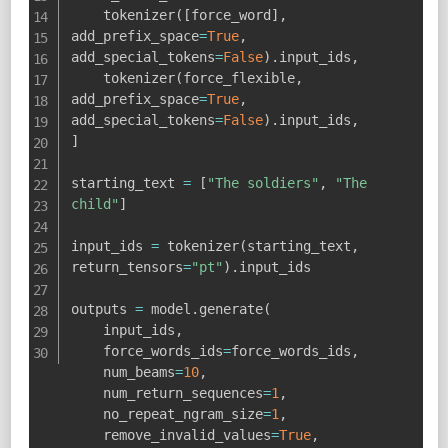
    tokenizer
(
[
force_word
]
,
add_prefix_space
=
True
,
add_special_tokens
=
False
)
.
input_ids
,
    tokenizer
(
force_flexible
,
add_prefix_space
=
True
,
add_special_tokens
=
False
)
.
input_ids
,
]
starting_text 
=
[
"The soldiers"
,
"The 
child"
]
input_ids 
=
 tokenizer
(
starting_text
,
return_tensors
=
"pt"
)
.
input_ids

outputs 
=
 model
.
generate
(
    input_ids
,
    force_words_ids
=
force_words_ids
,
    num_beams
=
10
,
    num_return_sequences
=
1
,
    no_repeat_ngram_size
=
1
,
    remove_invalid_values
=
True
,