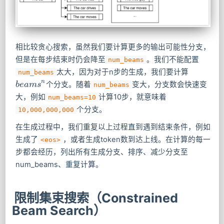
相比较贪心搜索，虽然我们要计算更多的输出可能性分支，
但是在每步结束时仍会降至
。我们不能配置
num_beams
太大，因为对于n步的生成，我们要计算
num_beams
n
个分支。随着
变大，分支数会快速变
b
b
e
e
a
a
m
m
s
s
n
num_beams
大，例如
计算10步，就意味着
num_beams=10
个分支。
10,000,000,000
在生成过程中，我们重复以上过程直到遇到结束条件，例如
生成了
，或者生成token数到达上线。在计算的每一
<eos>
步都会经历，列出所有生成分支、排序、减少分支至
num_beams、重复计算。
限制集束搜索（Constrained
Beam Search）