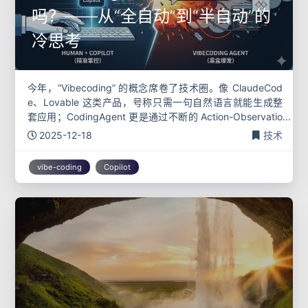
吗？——从“全自动”到“半自动”的
冷思考
今年，“Vibecoding” 的概念席卷了技术圈。像 ClaudeCod
e、Lovable 这类产品，号称只需一句自然语言就能生成整
套应用；CodingAgent 更是通过不断的 Action-Observatio
n 循环，模仿人类一步步
2025-12-18
技术
vibe-coding
Copilot