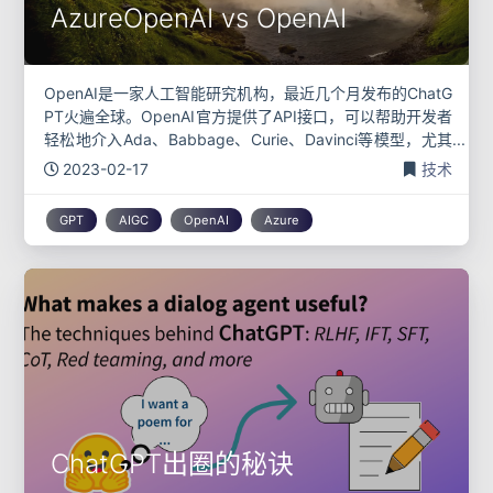
AzureOpenAI vs OpenAI
OpenAI是一家人工智能研究机构，最近几个月发布的ChatG
PT火遍全球。OpenAI官方提供了API接口，可以帮助开发者
轻松地介入Ada、Babbage、Curie、Davinci等模型，尤其
是OpenAI发布的text-davinci
2023-02-17
技术
GPT
AIGC
OpenAI
Azure
ChatGPT出圈的秘诀