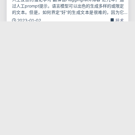
过人工prompt提示，语言模型可以出色的生成多样的或限定
的文本。但是，如何界定“好”的生成文本是很难的，因为它
很主观，同时需要考虑上下文的。例如有很多应用，比如写
2023-01-02
技术
故事，是希
NLP
transformers
RLHF
强化学习
Stable Diffusion的模型量化，降
低内存75%、Streamlit的在线生
成图片调试、docker服务部署
摘要最近几个月开源的Stable Diffusion模型是一个非常棒的
模型，它在图像生成领域有着现象级的表现。网上已经有分
享大量关于它的画质精美的生成图像。但这个模型是有着10
亿级别的参数量，5.2GB的内存占用，一般的家用显卡很难
2022-10-09
技术
运行起来