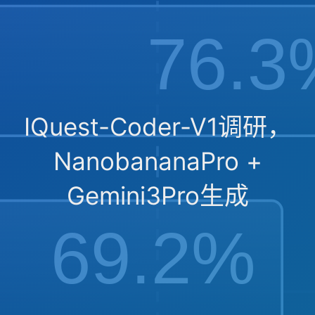
IQuest-Coder-V1调研，
NanobananaPro +
Gemini3Pro生成