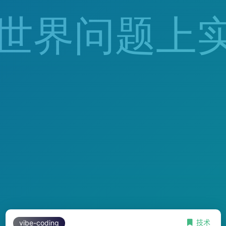
技术
vibe-coding